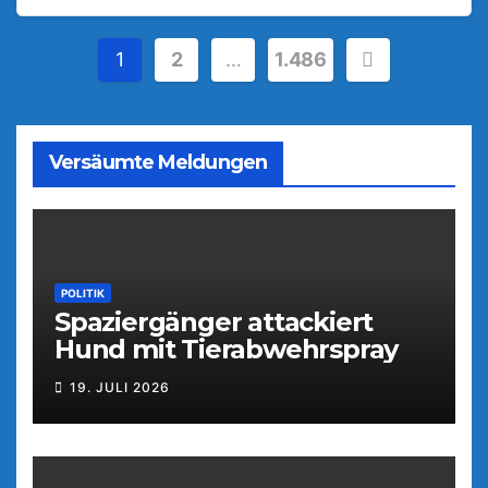
Seitennummerierung
1
2
…
1.486
der
Beiträge
Versäumte Meldungen
POLITIK
Spaziergänger attackiert
Hund mit Tierabwehrspray
19. JULI 2026