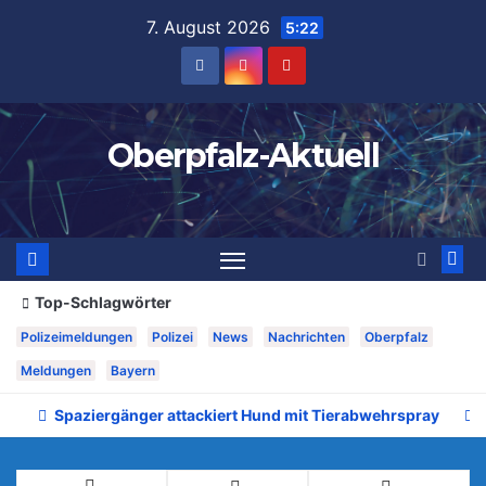
Zum
7. August 2026
5:22
Inhalt
springen
Oberpfalz-Aktuell
Top-Schlagwörter
Polizeimeldungen
Polizei
News
Nachrichten
Oberpfalz
Meldungen
Bayern
Spaziergänger attackiert Hund mit Tierabwehrspray