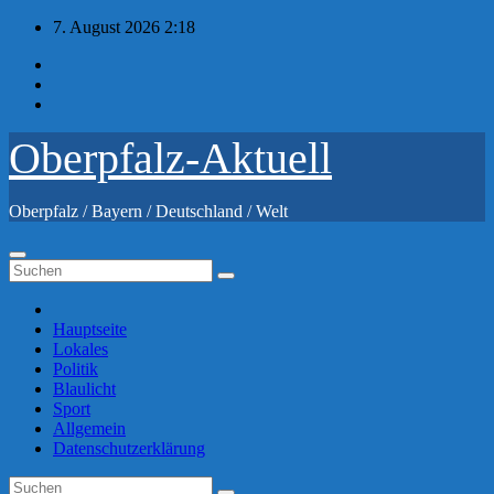
Zum
7. August 2026
2:18
Inhalt
springen
Oberpfalz-Aktuell
Oberpfalz / Bayern / Deutschland / Welt
Hauptseite
Lokales
Politik
Blaulicht
Sport
Allgemein
Datenschutzerklärung