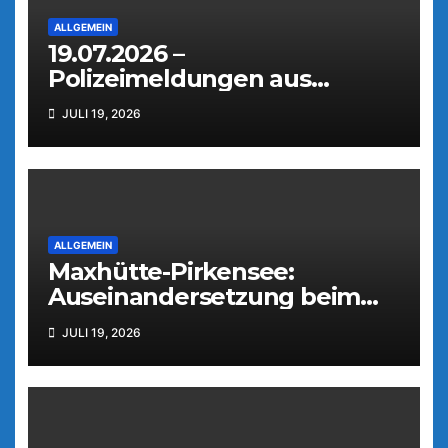
ALLGEMEIN
19.07.2026 –
Polizeimeldungen aus
Weiden
JULI 19, 2026
ALLGEMEIN
Maxhütte-Pirkensee:
Auseinandersetzung beim
Parkfest
JULI 19, 2026