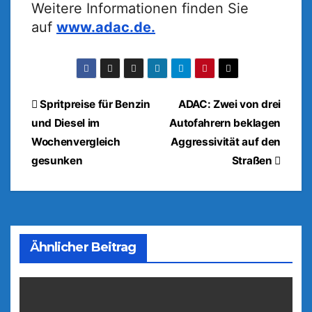
Weitere Informationen finden Sie
auf
www.adac.de.
Beitragsnavigation
Spritpreise für Benzin
ADAC: Zwei von drei
und Diesel im
Autofahrern beklagen
Wochenvergleich
Aggressivität auf den
gesunken
Straßen
Ähnlicher Beitrag