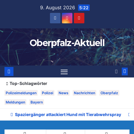
Zum
9. August 2026
5:22
Inhalt
springen
Oberpfalz-Aktuell
Top-Schlagwörter
Polizeimeldungen
Polizei
News
Nachrichten
Oberpfalz
Meldungen
Bayern
Spaziergänger attackiert Hund mit Tierabwehrspray