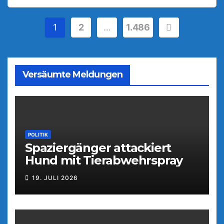
Seitennummerierung
1
2
…
1.486
der
Beiträge
Versäumte Meldungen
POLITIK
Spaziergänger attackiert
Hund mit Tierabwehrspray
19. JULI 2026