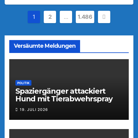
Seitennummerierung
1
2
…
1.486
der
Beiträge
Versäumte Meldungen
POLITIK
Spaziergänger attackiert
Hund mit Tierabwehrspray
19. JULI 2026