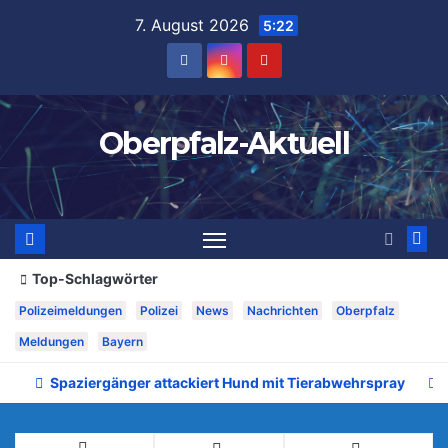
Zum
7. August 2026
5:22
Inhalt
springen
Oberpfalz-Aktuell
Top-Schlagwörter
Polizeimeldungen
Polizei
News
Nachrichten
Oberpfalz
Meldungen
Bayern
Spaziergänger attackiert Hund mit Tierabwehrspray