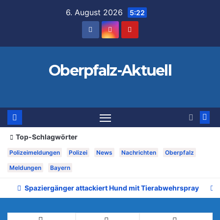
Zum
6. August 2026
5:22
Inhalt
springen
Oberpfalz-Aktuell
Top-Schlagwörter
Polizeimeldungen
Polizei
News
Nachrichten
Oberpfalz
Meldungen
Bayern
Spaziergänger attackiert Hund mit Tierabwehrspray