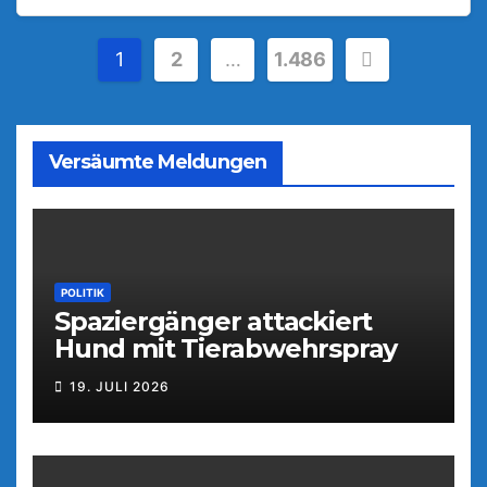
Seitennummerierung
1
2
…
1.486
der
Beiträge
Versäumte Meldungen
POLITIK
Spaziergänger attackiert
Hund mit Tierabwehrspray
19. JULI 2026