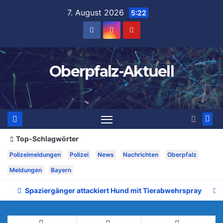
Zum
7. August 2026
5:22
Inhalt
springen
Oberpfalz-Aktuell
Top-Schlagwörter
Polizeimeldungen
Polizei
News
Nachrichten
Oberpfalz
Meldungen
Bayern
Spaziergänger attackiert Hund mit Tierabwehrspray