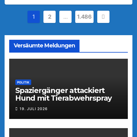
Seitennummerierung
1
2
…
1.486
der
Beiträge
Versäumte Meldungen
POLITIK
Spaziergänger attackiert
Hund mit Tierabwehrspray
19. JULI 2026