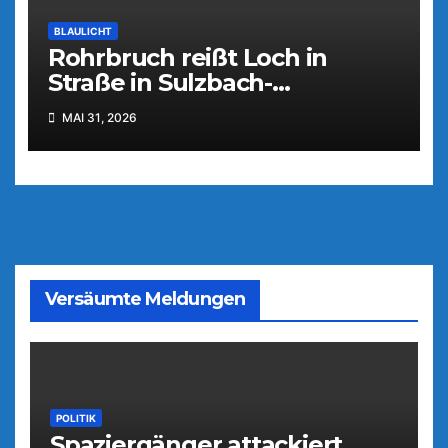
BLAULICHT
Rohrbruch reißt Loch in
Straße in Sulzbach-
Rosenberg
MAI 31, 2026
Versäumte Meldungen
POLITIK
Spaziergänger attackiert