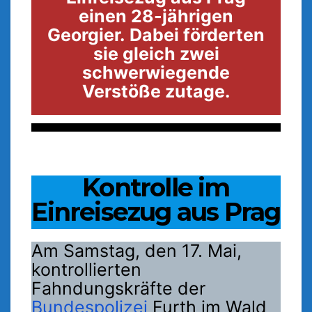
einen 28-jährigen
Georgier.
Dabei förderten
sie gleich zwei
schwerwiegende
Verstöße zutage.
Kontrolle im
Einreisezug aus Prag
Am Samstag, den 17. Mai,
kontrollierten
Fahndungskräfte der
Bundespolizei
Furth im Wald