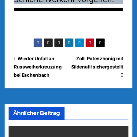
Beitragsnavigation
Wieder Unfall an
Zoll: Potenzhonig mit
Russweiherkreuzung
Sildenafil sichergestellt
bei Eschenbach
Ähnlicher Beitrag