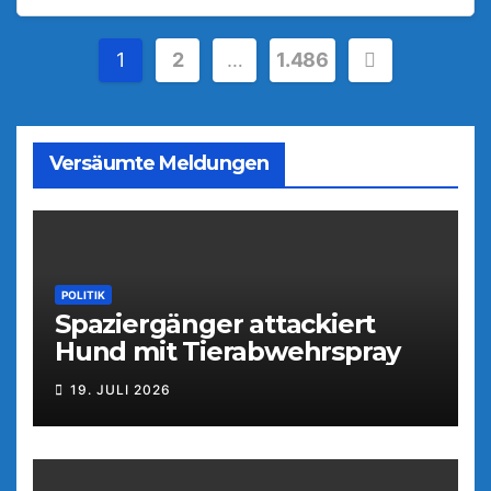
Seitennummerierung
1
2
…
1.486
der
Beiträge
Versäumte Meldungen
POLITIK
Spaziergänger attackiert
Hund mit Tierabwehrspray
19. JULI 2026