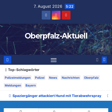
Zum
7. August 2026
5:22
Inhalt
springen
Oberpfalz-Aktuell
Top-Schlagwörter
Polizeimeldungen
Polizei
News
Nachrichten
Oberpfalz
Meldungen
Bayern
Spaziergänger attackiert Hund mit Tierabwehrspray