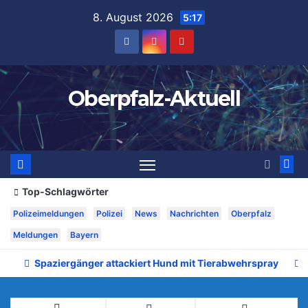
Zum
8. August 2026
5:17
Inhalt
springen
Oberpfalz-Aktuell
Top-Schlagwörter
Polizeimeldungen
Polizei
News
Nachrichten
Oberpfalz
Meldungen
Bayern
Spaziergänger attackiert Hund mit Tierabwehrspray