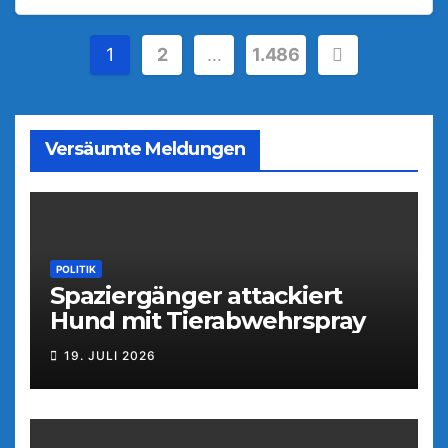
Seitennummerierung
1
2
…
1.486
der
Beiträge
Versäumte Meldungen
POLITIK
Spaziergänger attackiert
Hund mit Tierabwehrspray
19. JULI 2026