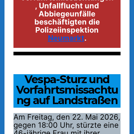
, Unfallflucht und
Abbiegeunfälle
beschäftigten die
Polizeiinspektion
Neumarkt
.
Vespa-Sturz und
Vorfahrtsmissachtu
ng auf Landstraßen
Am Freitag, den 22. Mai 2026,
gegen 18:00 Uhr, stürzte eine
46-jährige Frau mit ihrer