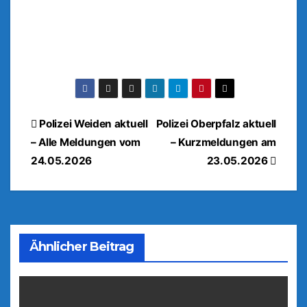
Beitragsnavigation
Polizei Weiden aktuell
Polizei Oberpfalz aktuell
– Alle Meldungen vom
– Kurzmeldungen am
24.05.2026
23.05.2026
Ähnlicher Beitrag