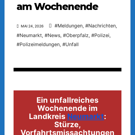
am Wochenende
#Meldungen
,
#Nachrichten
,
MAI 24, 2026
#Neumarkt
,
#News
,
#Oberpfalz
,
#Polizei
,
#Polizeimeldungen
,
#Unfall
Ein unfallreiches
Wochenende im
Landkreis
Neumarkt
:
Stürze,
Vorfahrtsmissachtungen