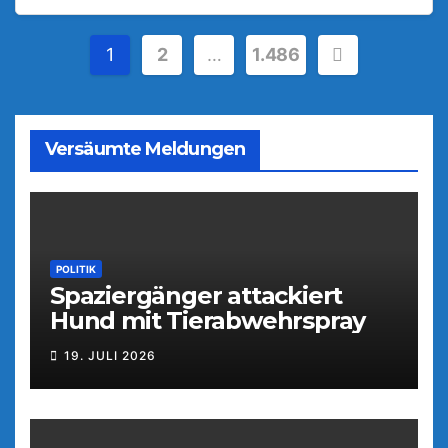
Seitennummerierung
1
2
…
1.486
der
Beiträge
Versäumte Meldungen
POLITIK
Spaziergänger attackiert
Hund mit Tierabwehrspray
19. JULI 2026