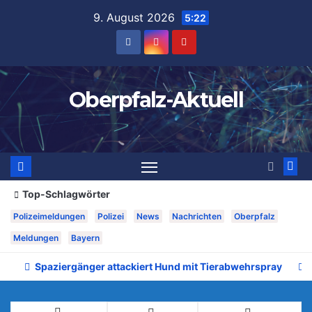
Zum
9. August 2026
5:22
Inhalt
springen
Oberpfalz-Aktuell
Top-Schlagwörter
Polizeimeldungen
Polizei
News
Nachrichten
Oberpfalz
Meldungen
Bayern
Spaziergänger attackiert Hund mit Tierabwehrspray