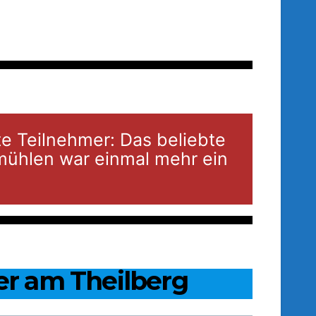
e Teilnehmer: Das beliebte
mühlen war einmal mehr ein
er am Theilberg