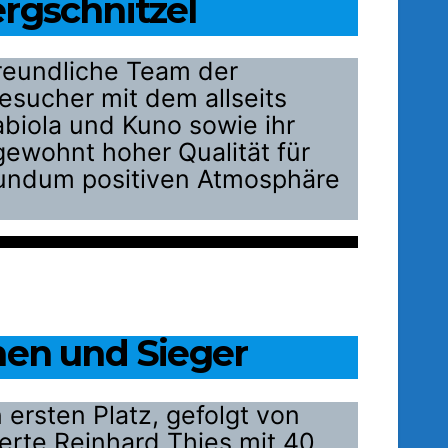
rgschnitzel
reundliche Team der
sucher mit dem allseits
biola und Kuno sowie ihr
ewohnt hoher Qualität für
r rundum positiven Atmosphäre
nen und Sieger
ersten Platz, gefolgt von
erte Reinhard Thies mit 40