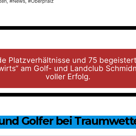
ten
,
#News
,
#Oberpfalz
e Platzverhältnisse und 75 begeistert
ubwirts“ am Golf- und Landclub Schmid
voller Erfolg.
 und Golfer bei Traumwett