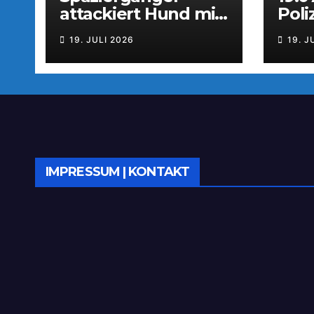
attackiert Hund mit
Pol
Tierabwehrspray
aus
19. JULI 2026
19. J
IMPRESSUM | KONTAKT