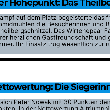
her Höhepunkt: Das Theilbe
mpf auf dem Platz begeisterte das f
chmidmühlen die Besucherinnen und Be
eilbergschnitzel. Das Wirtehepaar Fa
rer herzlichen Gastfreundschaft und g
nehmer. Ihr Einsatz trug wesentlich zu
ettowertung: Die Siegerin
 sich Peter Nowak mit 30 Punkten den 
nkten. In der Nettowertung A triumphi