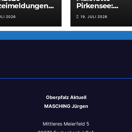
izeimeldungen
Pirkensee:
 Weiden
Auseinanderse
ULI 2026
19. JULI 2026
g beim Parkfest
Oberpfalz Aktuell
MASCHING Jürgen
Mittleres Meierfeld 5