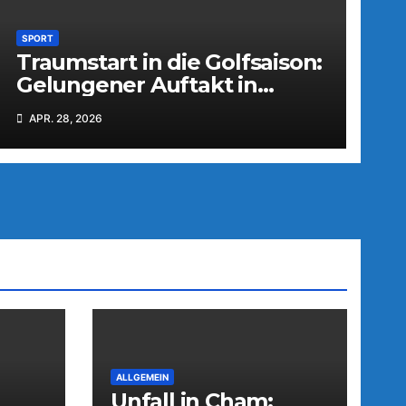
SPORT
Traumstart in die Golfsaison:
Gelungener Auftakt in
Schmidmühlen
APR. 28, 2026
ALLGEMEIN
Unfall in Cham: