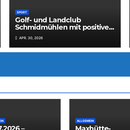
SPORT
Golf- und Landclub
Schmidmühlen mit positiver
Bilanz und starkem Ausblick
APR. 30, 2026
IN
ALLGEMEIN
7.2026 –
Maxhütte-