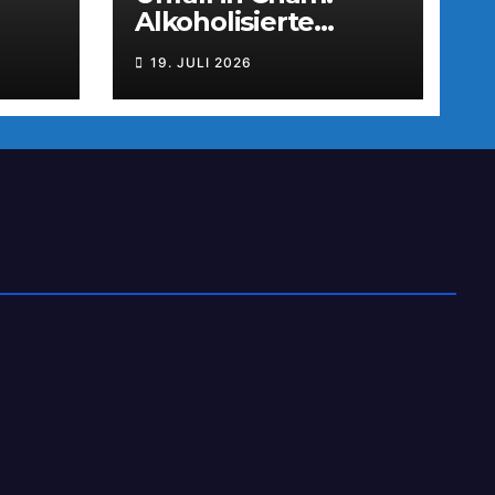
Alkoholisierte
tzun
Fahrerin flüchtet
19. JULI 2026