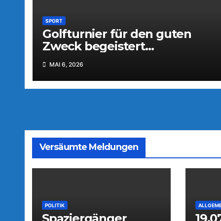
SPORT
Golfturnier für den guten
Zweck begeistert
Teilnehmer und
MAI 6, 2026
Unterstützer
Versäumte Meldungen
POLITIK
ALLGEME
Spaziergänger
19.0