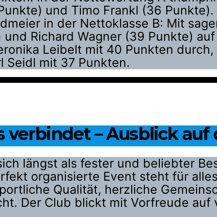
nkte) und Timo Frankl (36 Punkte). D
ldmeier in der Nettoklasse B: Mit sag
) und Richard Wagner (39 Punkte) auf d
ronika Leibelt mit 40 Punkten durch, 
 Seidl mit 37 Punkten.
s verbindet – Ausblick auf
sich längst als fester und beliebter B
rfekt organisierte Event steht für all
rtliche Qualität, herzliche Gemeinsc
t. Der Club blickt mit Vorfreude auf v