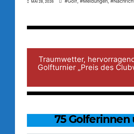
#Golf
,
#Meldungen
,
#Nachrich
MAI 28, 2026
Traumwetter, hervorragend
Golfturnier „Preis des Cl
75 Golferinnen