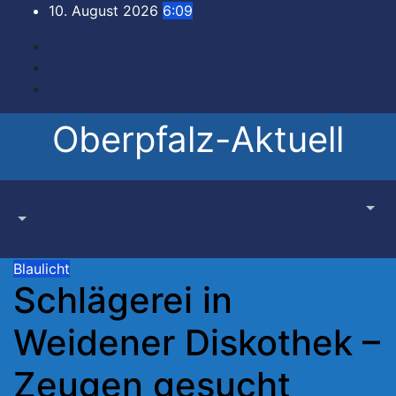
Zum
10. August 2026
6:09
Inhalt
springen
Oberpfalz-Aktuell
Blaulicht
Schlägerei in
Weidener Diskothek –
Zeugen gesucht