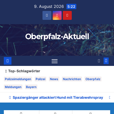
Zum
9. August 2026
5:22
Inhalt
springen
Oberpfalz-Aktuell
Top-Schlagwörter
Polizeimeldungen
Polizei
News
Nachrichten
Oberpfalz
Meldungen
Bayern
Spaziergänger attackiert Hund mit Tierabwehrspray