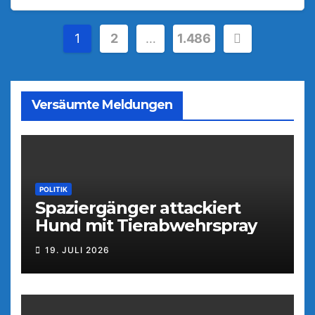
Seitennummerierung
1
2
…
1.486
der
Beiträge
Versäumte Meldungen
POLITIK
Spaziergänger attackiert
Hund mit Tierabwehrspray
19. JULI 2026