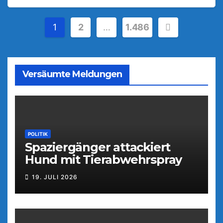
Seitennummerierung
1
2
…
1.486
der
Beiträge
Versäumte Meldungen
POLITIK
Spaziergänger attackiert
Hund mit Tierabwehrspray
19. JULI 2026