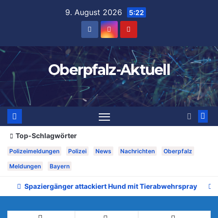
Zum
9. August 2026
5:22
Inhalt
springen
Oberpfalz-Aktuell
Top-Schlagwörter
Polizeimeldungen
Polizei
News
Nachrichten
Oberpfalz
Meldungen
Bayern
Spaziergänger attackiert Hund mit Tierabwehrspray