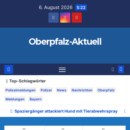
Zum
6. August 2026
5:22
Inhalt
springen
Oberpfalz-Aktuell
Top-Schlagwörter
Polizeimeldungen
Polizei
News
Nachrichten
Oberpfalz
Meldungen
Bayern
Spaziergänger attackiert Hund mit Tierabwehrspray