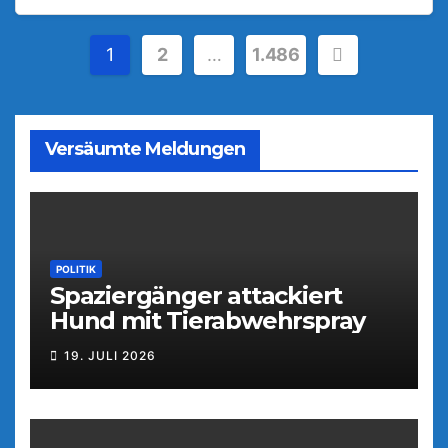
Seitennummerierung
1
2
…
1.486
der
Beiträge
Versäumte Meldungen
POLITIK
Spaziergänger attackiert
Hund mit Tierabwehrspray
19. JULI 2026