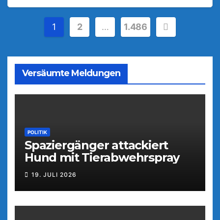
Seitennummerierung
1
2
…
1.486
der
Beiträge
Versäumte Meldungen
POLITIK
Spaziergänger attackiert
Hund mit Tierabwehrspray
19. JULI 2026