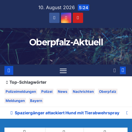
Zum
10. August 2026
5:24
Inhalt
springen
Oberpfalz-Aktuell
Top-Schlagwörter
Polizeimeldungen
Polizei
News
Nachrichten
Oberpfalz
Meldungen
Bayern
Spaziergänger attackiert Hund mit Tierabwehrspray