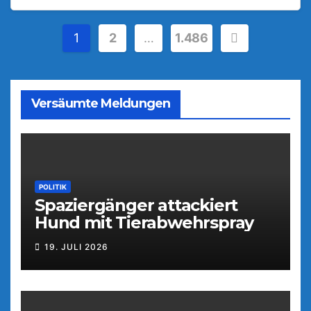
Seitennummerierung
1
2
…
1.486
der
Beiträge
Versäumte Meldungen
POLITIK
Spaziergänger attackiert
Hund mit Tierabwehrspray
19. JULI 2026