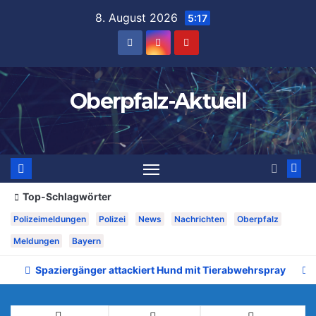
Zum
8. August 2026
5:17
Inhalt
springen
Oberpfalz-Aktuell
Top-Schlagwörter
Polizeimeldungen
Polizei
News
Nachrichten
Oberpfalz
Meldungen
Bayern
Spaziergänger attackiert Hund mit Tierabwehrspray