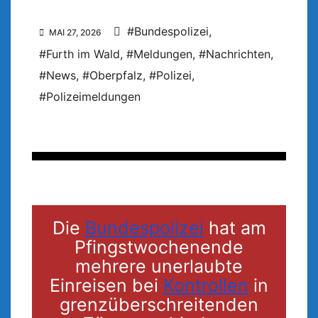
#Bundespolizei
,
MAI 27, 2026
#Furth im Wald
,
#Meldungen
,
#Nachrichten
,
#News
,
#Oberpfalz
,
#Polizei
,
#Polizeimeldungen
Die
Bundespolizei
hat am
Pfingstwochenende
mehrere unerlaubte
Einreisen bei
Kontrollen
in
grenzüberschreitenden