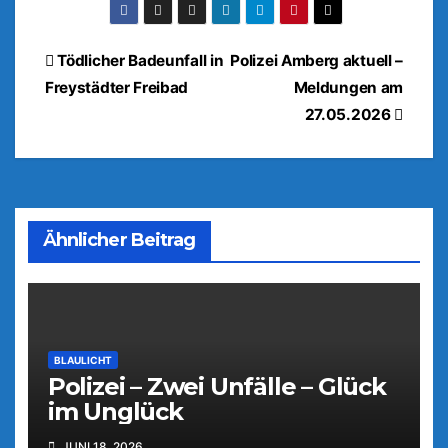
Beitragsnavigation
Tödlicher Badeunfall in
Polizei Amberg aktuell –
Freystädter Freibad
Meldungen am
27.05.2026
Ähnlicher Beitrag
BLAULICHT
Polizei – Zwei Unfälle – Glück
im Unglück
JUNI 18, 2026