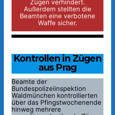
Zügen verhindert.
Außerdem stellten die
Beamten eine verbotene
Waffe sicher.
Kontrollen in Zügen
aus Prag
Beamte der
Bundespolizeiinspektion
Waldmünchen kontrollierten
über das Pfingstwochenende
hinweg mehrere