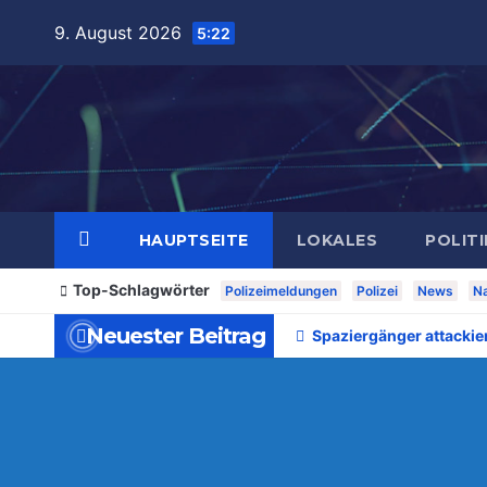
Zum
9. August 2026
5:22
Inhalt
springen
HAUPTSEITE
LOKALES
POLITI
Top-Schlagwörter
Polizeimeldungen
Polizei
News
Na
Neuester Beitrag
Spaziergänger attackie