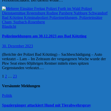
Personenschaden. Bei diesem wollte…
Blaulicht
Polizeimeldungen am 30.12.2023 aus Bad Kötzting
30. Dezember 2023
(Berichte der Polizei Bad Kötzting) – Sachbeschädigung – Auto
verkratzt – Lam – Im Zeitraum der vergangenen Woche wurde der
Pkw Seat eines 60jährigen Rentner mittels eines spitzen
Gegenstanden verkratzt.…
Seitennummerierung
1
2
…
23
der
Versäumte Meldungen
Beiträge
Politik
Spaziergänger attackiert Hund mit Tierabwehrspray