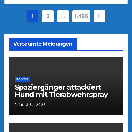
Seitennummerierung
1
2
…
1.486
der
Beiträge
Versäumte Meldungen
POLITIK
Spaziergänger attackiert
Hund mit Tierabwehrspray
19. JULI 2026