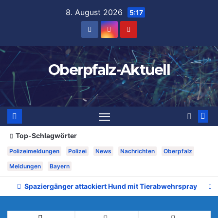
Zum
8. August 2026
5:17
Inhalt
springen
Oberpfalz-Aktuell
Top-Schlagwörter
Polizeimeldungen
Polizei
News
Nachrichten
Oberpfalz
Meldungen
Bayern
Spaziergänger attackiert Hund mit Tierabwehrspray