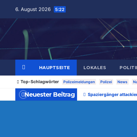
Zum
6. August 2026
5:22
Inhalt
springen
HAUPTSEITE
LOKALES
POLITI
Top-Schlagwörter
Polizeimeldungen
Polizei
News
Na
Neuester Beitrag
Spaziergänger attackie