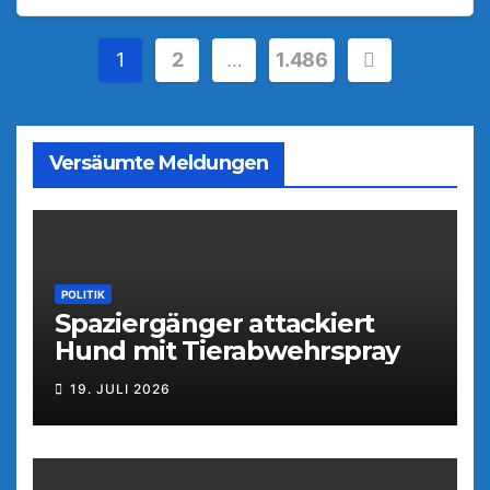
Seitennummerierung
1
2
…
1.486
der
Beiträge
Versäumte Meldungen
POLITIK
Spaziergänger attackiert
Hund mit Tierabwehrspray
19. JULI 2026