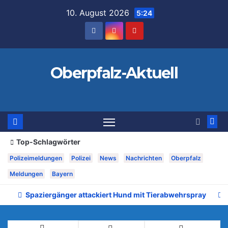
Zum
10. August 2026
5:24
Inhalt
springen
Oberpfalz-Aktuell
Top-Schlagwörter
Polizeimeldungen
Polizei
News
Nachrichten
Oberpfalz
Meldungen
Bayern
Spaziergänger attackiert Hund mit Tierabwehrspray