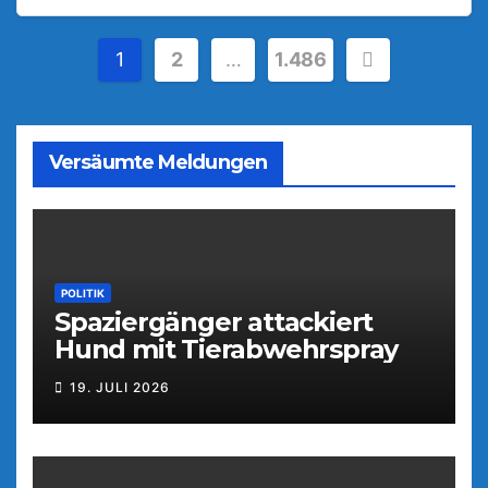
Seitennummerierung
1
2
…
1.486
der
Beiträge
Versäumte Meldungen
POLITIK
Spaziergänger attackiert
Hund mit Tierabwehrspray
19. JULI 2026