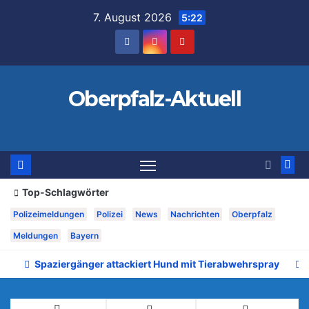
Zum
7. August 2026
5:22
Inhalt
springen
Oberpfalz-Aktuell
Top-Schlagwörter
Polizeimeldungen
Polizei
News
Nachrichten
Oberpfalz
Meldungen
Bayern
Spaziergänger attackiert Hund mit Tierabwehrspray