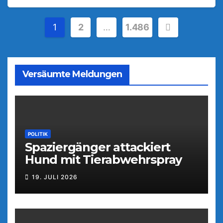
Seitennummerierung
1
2
…
1.486
der
Beiträge
Versäumte Meldungen
POLITIK
Spaziergänger attackiert
Hund mit Tierabwehrspray
19. JULI 2026