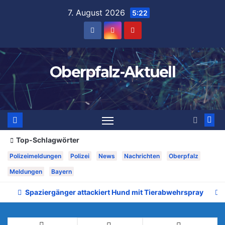
Zum
7. August 2026
5:22
Inhalt
springen
Oberpfalz-Aktuell
Top-Schlagwörter
Polizeimeldungen
Polizei
News
Nachrichten
Oberpfalz
Meldungen
Bayern
Spaziergänger attackiert Hund mit Tierabwehrspray