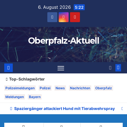
Zum
6. August 2026
5:22
Inhalt
springen
Oberpfalz-Aktuell
Top-Schlagwörter
Polizeimeldungen
Polizei
News
Nachrichten
Oberpfalz
Meldungen
Bayern
Spaziergänger attackiert Hund mit Tierabwehrspray