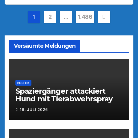
Seitennummerierung
1
2
…
1.486
der
Beiträge
Versäumte Meldungen
POLITIK
Spaziergänger attackiert
Hund mit Tierabwehrspray
19. JULI 2026