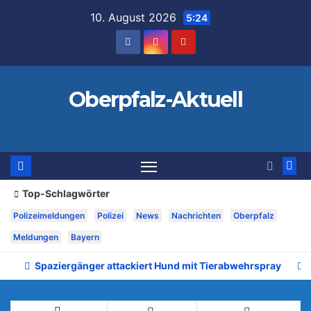
Zum
10. August 2026
5:24
Inhalt
springen
Oberpfalz-Aktuell
Top-Schlagwörter
Polizeimeldungen
Polizei
News
Nachrichten
Oberpfalz
Meldungen
Bayern
Spaziergänger attackiert Hund mit Tierabwehrspray