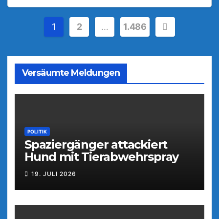
Seitennummerierung
1
2
…
1.486
der
Beiträge
Versäumte Meldungen
POLITIK
Spaziergänger attackiert
Hund mit Tierabwehrspray
19. JULI 2026