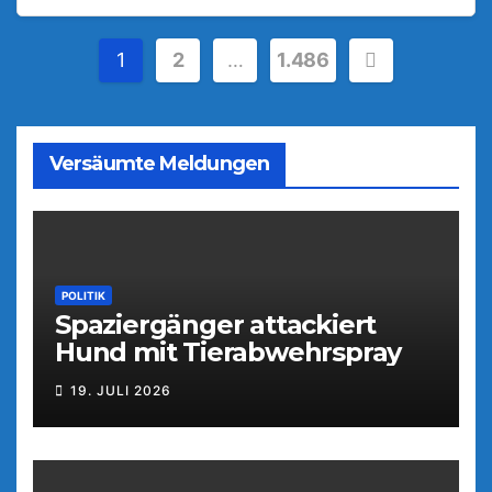
Seitennummerierung
1
2
…
1.486
der
Beiträge
Versäumte Meldungen
POLITIK
Spaziergänger attackiert
Hund mit Tierabwehrspray
19. JULI 2026