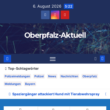
Zum
6. August 2026
5:22
Inhalt
springen
Oberpfalz-Aktuell
Top-Schlagwörter
Polizeimeldungen
Polizei
News
Nachrichten
Oberpfalz
Meldungen
Bayern
Spaziergänger attackiert Hund mit Tierabwehrspray