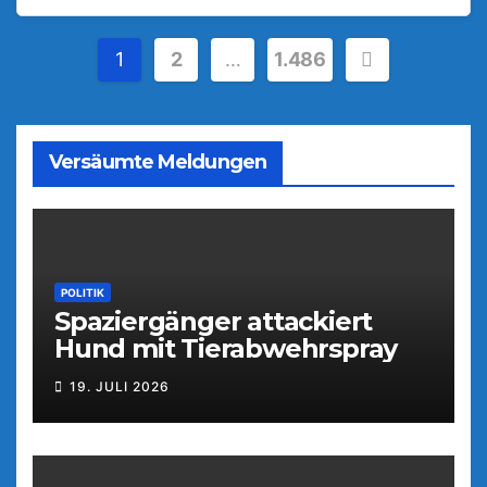
Seitennummerierung
1
2
…
1.486
der
Beiträge
Versäumte Meldungen
POLITIK
Spaziergänger attackiert
Hund mit Tierabwehrspray
19. JULI 2026