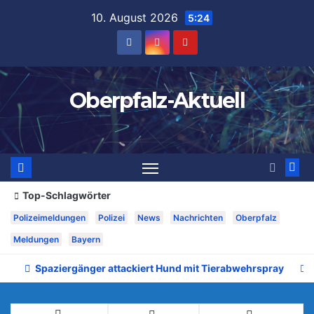
Zum
10. August 2026
5:24
Inhalt
springen
Oberpfalz-Aktuell
Top-Schlagwörter
Polizeimeldungen
Polizei
News
Nachrichten
Oberpfalz
Meldungen
Bayern
Spaziergänger attackiert Hund mit Tierabwehrspray