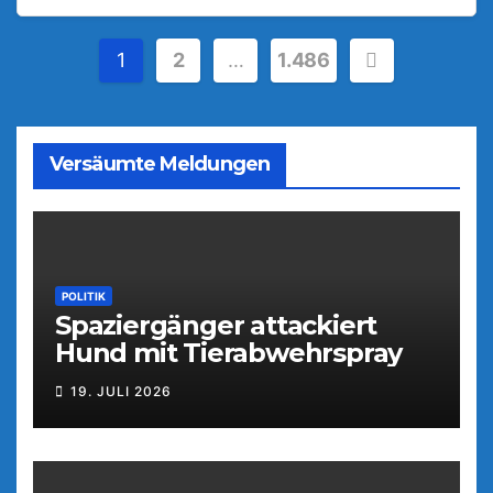
Seitennummerierung
1
2
…
1.486
der
Beiträge
Versäumte Meldungen
POLITIK
Spaziergänger attackiert
Hund mit Tierabwehrspray
19. JULI 2026