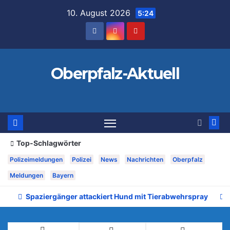
Zum
10. August 2026
5:24
Inhalt
springen
Oberpfalz-Aktuell
Top-Schlagwörter
Polizeimeldungen
Polizei
News
Nachrichten
Oberpfalz
Meldungen
Bayern
Spaziergänger attackiert Hund mit Tierabwehrspray