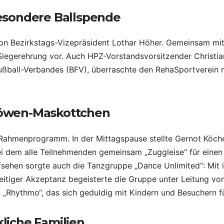
esondere Ballspende
von Bezirkstags-Vizepräsident Lothar Höher. Gemeinsam mi
egerehrung vor. Auch HPZ-Vorstandsvorsitzender Christian St
ball-Verbandes (BFV), überraschte den RehaSportverein mit
 Löwen-Maskottchen
es Rahmenprogramm. In der Mittagspause stellte Gernot Köc
ei dem alle Teilnehmenden gemeinsam „Zuggleise“ für einen r
ufsehen sorgte auch die Tanzgruppe „Dance Unlimited“: Mi
itiger Akzeptanz begeisterte die Gruppe unter Leitung von
hythmo“, das sich geduldig mit Kindern und Besuchern für
kliche Familien