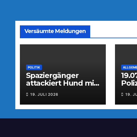
Versäumte Meldungen
POLITIK
ALLGEME
Spaziergänger
19.0
attackiert Hund mit
Pol
Tierabwehrspray
aus
19. JULI 2026
19. J