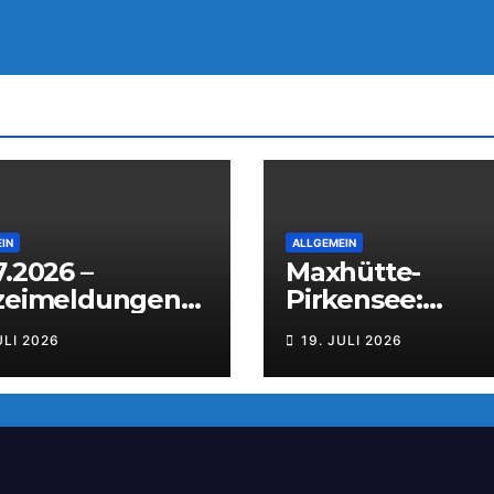
IN
ALLGEMEIN
7.2026 –
Maxhütte-
izeimeldungen
Pirkensee:
 Weiden
Auseinanderse
ULI 2026
19. JULI 2026
g beim Parkfest