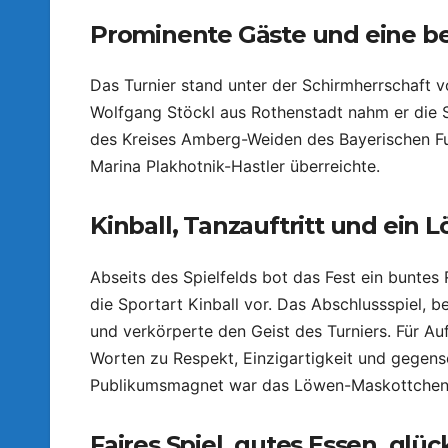
Prominente Gäste und eine b
Das Turnier stand unter der Schirmherrschaft 
Wolfgang Stöckl aus Rothenstadt nahm er die Si
des Kreises Amberg-Weiden des Bayerischen Fuß
Marina Plakhotnik-Hastler überreichte.
Kinball, Tanzauftritt und ein
Abseits des Spielfelds bot das Fest ein bunt
die Sportart Kinball vor. Das Abschlussspiel, b
und verkörperte den Geist des Turniers. Für A
Worten zu Respekt, Einzigartigkeit und gegense
Publikumsmagnet war das Löwen-Maskottchen „R
Faires Spiel, gutes Essen, glüc