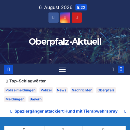
Zum
6. August 2026
5:22
Inhalt
springen
Oberpfalz-Aktuell
Top-Schlagwörter
Polizeimeldungen
Polizei
News
Nachrichten
Oberpfalz
Meldungen
Bayern
Spaziergänger attackiert Hund mit Tierabwehrspray