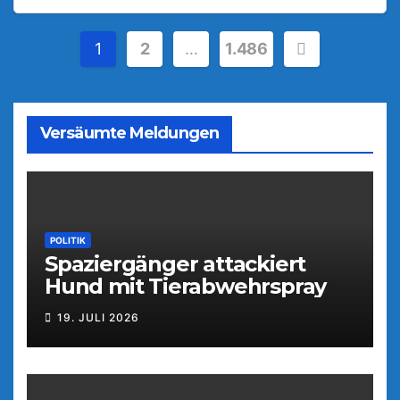
Seitennummerierung
1
2
…
1.486
der
Beiträge
Versäumte Meldungen
POLITIK
Spaziergänger attackiert
Hund mit Tierabwehrspray
19. JULI 2026