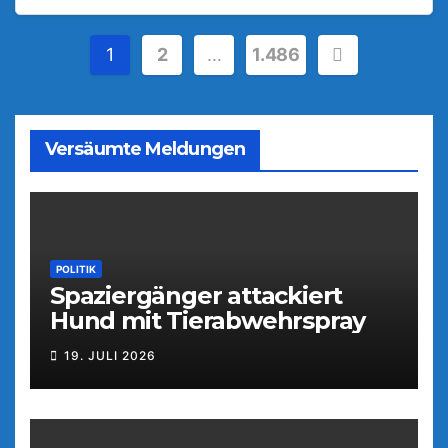
Seitennummerierung
1
2
…
1.486
der
Beiträge
Versäumte Meldungen
POLITIK
Spaziergänger attackiert
Hund mit Tierabwehrspray
19. JULI 2026