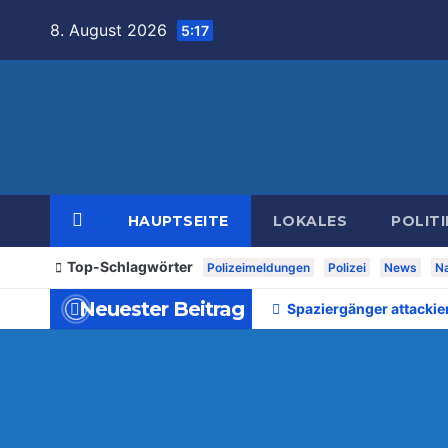
Zum
8. August 2026
5:17
Inhalt
springen
HAUPTSEITE
LOKALES
POLITI
Top-Schlagwörter
Polizeimeldungen
Polizei
News
Na
Neuester Beitrag
Spaziergänger attackie