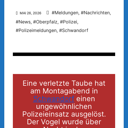
#Meldungen
,
#Nachrichten
,
MAI 26, 2026
#News
,
#Oberpfalz
,
#Polizei
,
#Polizeimeldungen
,
#Schwandorf
Eine verletzte Taube hat
am Montagabend in
Schwandorf
einen
ungewöhnlichen
Polizeieinsatz ausgelöst.
Der Vogel wurde über