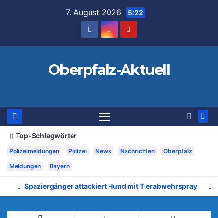
Zum
7. August 2026
5:22
Inhalt
springen
Oberpfalz-Aktuell
Top-Schlagwörter
Polizeimeldungen
Polizei
News
Nachrichten
Oberpfalz
Meldungen
Bayern
Spaziergänger attackiert Hund mit Tierabwehrspray