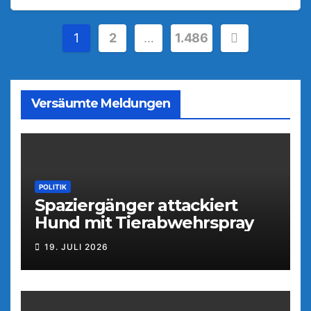
Seitennummerierung
1
2
…
1.486
der
Beiträge
Versäumte Meldungen
POLITIK
Spaziergänger attackiert
Hund mit Tierabwehrspray
19. JULI 2026