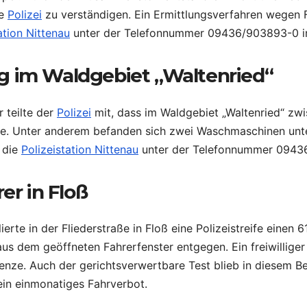
ie
Polizei
zu verständigen. Ein Ermittlungsverfahren wegen F
ation Nittenau
unter der Telefonnummer 09436/903893-0 in
g im Waldgebiet „Waltenried“
 teilte der
Polizei
mit, dass im Waldgebiet „Waltenried“ zw
rde. Unter anderem befanden sich zwei Waschmaschinen un
 die
Polizeistation Nittenau
unter der Telefonnummer 0943
er in Floß
erte in der Fliederstraße in Floß eine Polizeistreife einen 
s dem geöffneten Fahrerfenster entgegen. Ein freiwilliger 
renze. Auch der gerichtsverwertbare Test blieb in diesem B
ein einmonatiges Fahrverbot.