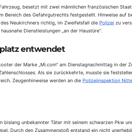
Fahrzeug, besetzt mit zwei männlichen französischen Staats
m Bereich des Gefahrgutrechts festgestellt. Hinweise auf b
des Neukirchners richtig, im Zweifelsfall die
Polizei
zu vers
 hausnahe Dienstleistungen „an der Haustüre“.
platz entwendet
-Scooter der Marke „Mi.com“ am Dienstagnachmittag in der 
Zahlenschlosses. Als sie zurückkehrte, musste sie feststell
ereich. Zeugenhinweise werden an die
Polizeiinspektion Nitt
ein bislang unbekannter Täter mit seinem schwarzen Pkw u
 Opel. Durch den Zusammenstoß entstand ein nicht unerhebl