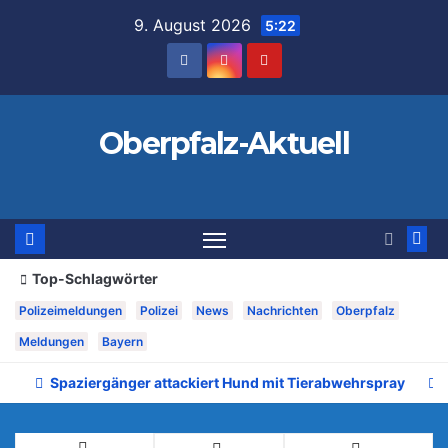
Zum
9. August 2026
5:22
Inhalt
springen
Oberpfalz-Aktuell
Top-Schlagwörter
Polizeimeldungen
Polizei
News
Nachrichten
Oberpfalz
Meldungen
Bayern
Spaziergänger attackiert Hund mit Tierabwehrspray