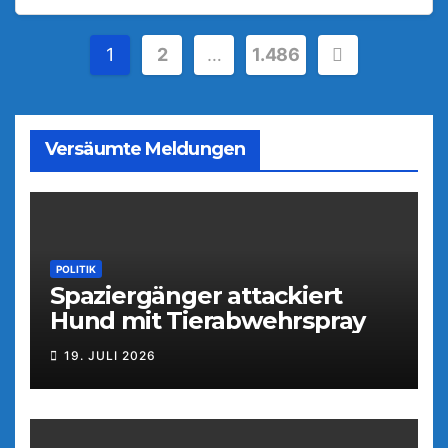
Seitennummerierung
1
2
…
1.486
der
Beiträge
Versäumte Meldungen
POLITIK
Spaziergänger attackiert
Hund mit Tierabwehrspray
19. JULI 2026