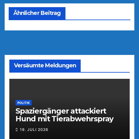
a
n
l
m
g
Ähnlicher Beitrag
e
e
n
r
Versäumte Meldungen
POLITIK
Spaziergänger attackiert
Hund mit Tierabwehrspray
19. JULI 2026