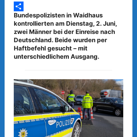
p
I
i
i
l
e
n
n
t
e
s
Bundespolizisten in Waidhaus
T
kontrollierten am Dienstag, 2. Juni,
k
g
s
e
zwei Männer bei der Einreise nach
r
e
i
Deutschland. Beide wurden per
a
n
l
Haftbefehl gesucht – mit
m
g
e
unterschiedlichem Ausgang.
e
n
r