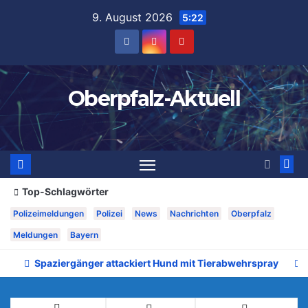
Zum
9. August 2026
5:22
Inhalt
springen
Oberpfalz-Aktuell
Top-Schlagwörter
Polizeimeldungen
Polizei
News
Nachrichten
Oberpfalz
Meldungen
Bayern
Spaziergänger attackiert Hund mit Tierabwehrspray