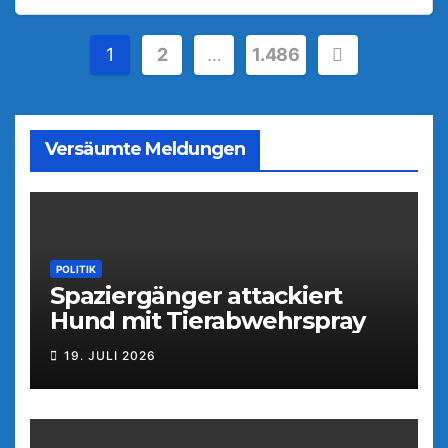
Seitennummerierung
1
2
…
1.486
der
Beiträge
Versäumte Meldungen
POLITIK
Spaziergänger attackiert
Hund mit Tierabwehrspray
19. JULI 2026