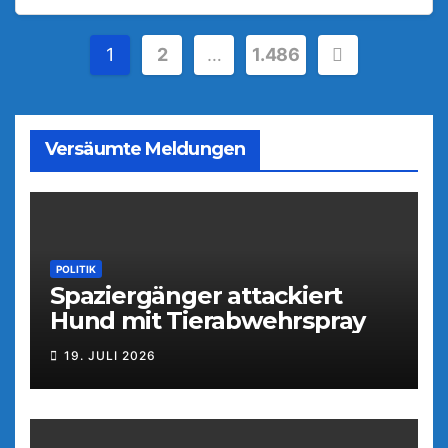
Seitennummerierung
1
2
…
1.486
der
Beiträge
Versäumte Meldungen
POLITIK
Spaziergänger attackiert
Hund mit Tierabwehrspray
19. JULI 2026