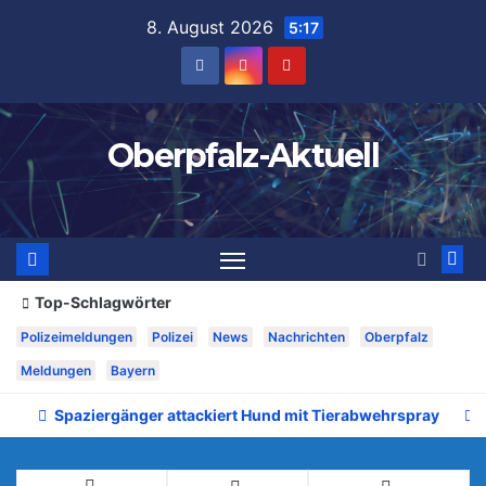
Zum
8. August 2026
5:17
Inhalt
springen
Oberpfalz-Aktuell
Top-Schlagwörter
Polizeimeldungen
Polizei
News
Nachrichten
Oberpfalz
Meldungen
Bayern
Spaziergänger attackiert Hund mit Tierabwehrspray