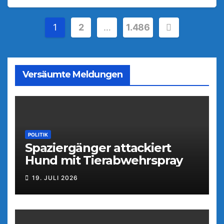
Seitennummerierung
1
2
…
1.486
der
Beiträge
Versäumte Meldungen
POLITIK
Spaziergänger attackiert
Hund mit Tierabwehrspray
19. JULI 2026