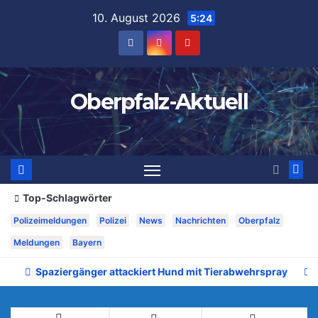
Zum
10. August 2026
5:24
Inhalt
springen
Oberpfalz-Aktuell
Top-Schlagwörter
Polizeimeldungen
Polizei
News
Nachrichten
Oberpfalz
Meldungen
Bayern
Spaziergänger attackiert Hund mit Tierabwehrspray