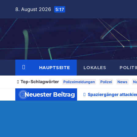
Zum
8. August 2026
5:17
Inhalt
springen
HAUPTSEITE
LOKALES
POLITI
Top-Schlagwörter
Polizeimeldungen
Polizei
News
Na
Neuester Beitrag
Spaziergänger attackie