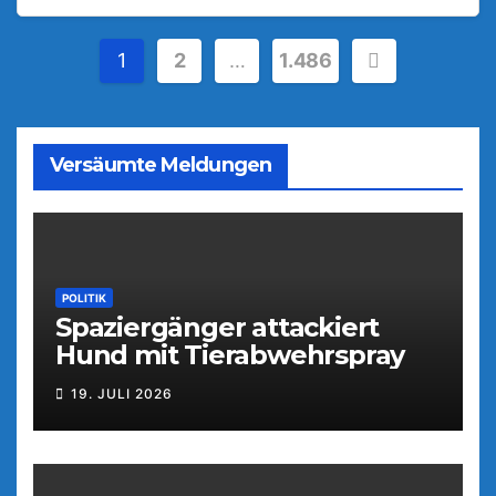
Seitennummerierung
1
2
…
1.486
der
Beiträge
Versäumte Meldungen
POLITIK
Spaziergänger attackiert
Hund mit Tierabwehrspray
19. JULI 2026