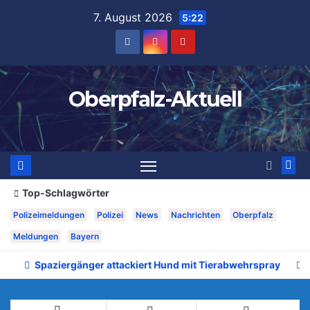
Zum
7. August 2026
5:22
Inhalt
springen
Oberpfalz-Aktuell
Top-Schlagwörter
Polizeimeldungen
Polizei
News
Nachrichten
Oberpfalz
Meldungen
Bayern
Spaziergänger attackiert Hund mit Tierabwehrspray