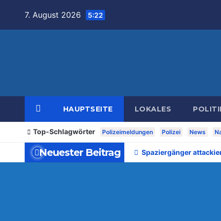
Zum
7. August 2026
5:22
Inhalt
springen
HAUPTSEITE
LOKALES
POLITI
Top-Schlagwörter
Polizeimeldungen
Polizei
News
Na
Neuester Beitrag
Spaziergänger attackie