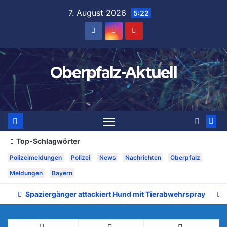
Zum
7. August 2026
5:22
Inhalt
springen
Oberpfalz-Aktuell
Top-Schlagwörter
Polizeimeldungen
Polizei
News
Nachrichten
Oberpfalz
Meldungen
Bayern
Spaziergänger attackiert Hund mit Tierabwehrspray