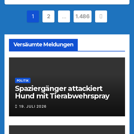
Seitennummerierung
1
2
…
1.486
der
Beiträge
Versäumte Meldungen
POLITIK
Spaziergänger attackiert
Hund mit Tierabwehrspray
19. JULI 2026