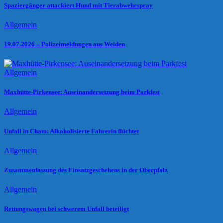
Spaziergänger attackiert Hund mit Tierabwehrspray
Allgemein
19.07.2026 – Polizeimeldungen aus Weiden
Allgemein
Maxhütte-Pirkensee: Auseinandersetzung beim Parkfest
Allgemein
Unfall in Cham: Alkoholisierte Fahrerin flüchtet
Allgemein
Zusammenfassung des Einsatzgeschehens in der Oberpfalz
Allgemein
Rettungswagen bei schwerem Unfall beteiligt