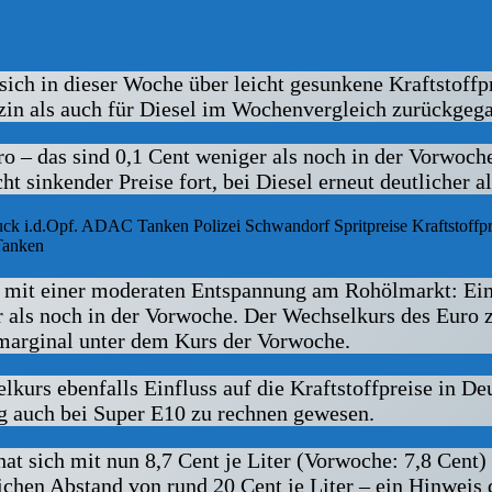
ich in dieser Woche über leicht gesunkene Kraftstoffpr
zin als auch für Diesel im Wochenvergleich zurückgeg
o – das sind 0,1 Cent weniger als noch in der Vorwoche.
cht sinkender Preise fort, bei Diesel erneut deutlicher a
Tanken
mit einer moderaten Entspannung am Rohölmarkt: Ein B
r als noch in der Vorwoche. Der Wechselkurs des Euro
 marginal unter dem Kurs der Vorwoche.
lkurs ebenfalls Einfluss auf die Kraftstoffpreise in D
ng auch bei Super E10 zu rechnen gewesen.
t sich mit nun 8,7 Cent je Liter (Vorwoche: 7,8 Cent)
lichen Abstand von rund 20 Cent je Liter – ein Hinweis 