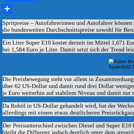
Teilen
Spritpreise – Autofahrerinnen und Autofahrer können s
die bundesweiten Durchschnittspreise sowohl für Ben
Ein Liter Super E10 kostet derzeit im Mittel 1,671 Eur
bei 1,584 Euro je Liter. Damit setzt sich der Trend lei
Symbolbild 
Die Preisbewegung steht vor allem in Zusammenhang 
über 62 US-Dollar und damit rund drei Dollar wenige
je Euro weiterhin auf stabilem Niveau und damit nur
Da Rohöl in US-Dollar gehandelt wird, hat der Wechse
allerdings mit einem etwas deutlicheren Preisrückga
Der Preisunterschied zwischen Diesel und Super E10 ha
bleibt die Differenz jedoch deutlich unter dem steuer