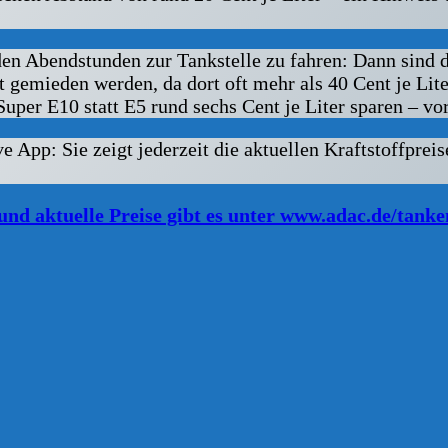
 Abendstunden zur Tankstelle zu fahren: Dann sind die 
 gemieden werden, da dort oft mehr als 40 Cent je Lite
er E10 statt E5 rund sechs Cent je Liter sparen – vora
 App: Sie zeigt jederzeit die aktuellen Kraftstoffprei
nd aktuelle Preise gibt es unter www.adac.de/tanke