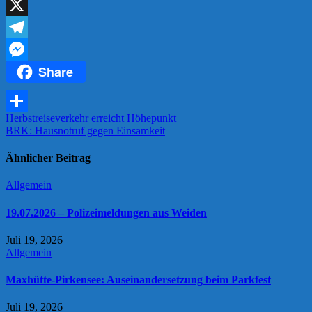
Link
Reddit
X
Telegram
Share
Messenger
Beitragsnavigation
Herbstreiseverkehr erreicht Höhepunkt
Teilen
BRK: Hausnotruf gegen Einsamkeit
Ähnlicher Beitrag
Allgemein
19.07.2026 – Polizeimeldungen aus Weiden
Juli 19, 2026
Allgemein
Maxhütte-Pirkensee: Auseinandersetzung beim Parkfest
Juli 19, 2026